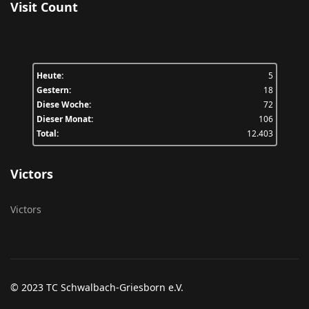
Visit Count
Heute:
5
Gestern:
18
Diese Woche:
72
Dieser Monat:
106
Total:
12.403
Victors
Victors
© 2023 TC Schwalbach-Griesborn e.V.