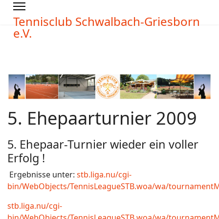
Tennisclub Schwalbach-Griesborn
e.V.
5. Ehepaarturnier 2009
5. Ehepaar-Turnier wieder ein voller
Erfolg !
Ergebnisse unter:
stb.liga.nu/cgi-
bin/WebObjects/TennisLeagueSTB.woa/wa/tournamentM
stb.liga.nu/cgi-
bin/WebObjects/TennisLeagueSTB.woa/wa/tournamentM